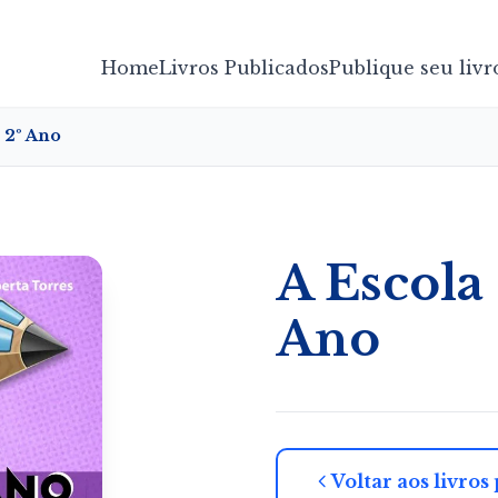
Home
Livros Publicados
Publique seu livr
– 2º Ano
A Escola 
Ano
Voltar aos livros