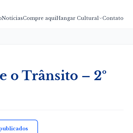
o
Notícias
Compre aqui
Hangar Cultural
Contato
e o Trânsito – 2º
 publicados