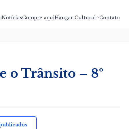
o
Notícias
Compre aqui
Hangar Cultural
Contato
e o Trânsito – 8º
 publicados