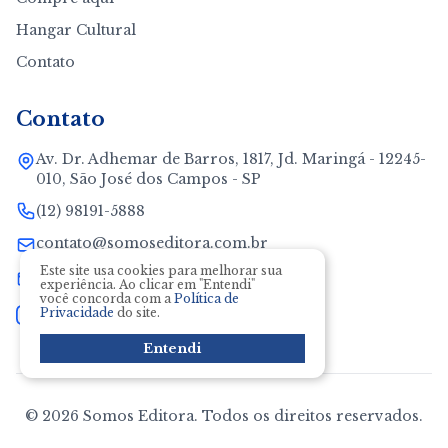
Hangar Cultural
Contato
Contato
Av. Dr. Adhemar de Barros, 1817, Jd. Maringá - 12245-
010, São José dos Campos - SP
(12) 98191-5888
contato@somoseditora.com.br
Este site usa cookies para melhorar sua
neide@somoseditora.com.br
experiência. Ao clicar em "Entendi"
você concorda com a
Política de
Privacidade
do site.
Entendi
© 2026 Somos Editora. Todos os direitos reservados.