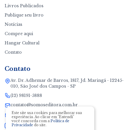
Livros Publicados
Publique seu livro
Notícias
Compre aqui
Hangar Cultural
Contato
Contato
Av. Dr. Adhemar de Barros, 1817, Jd. Maringá - 12245-
010, São José dos Campos - SP
(12) 98191-5888
contato@somoseditora.com.br
Este site usa cookies para melhorar sua
neide@somoseditora.com.br
experiência. Ao clicar em "Entendi"
você concorda com a
Política de
Privacidade
do site.