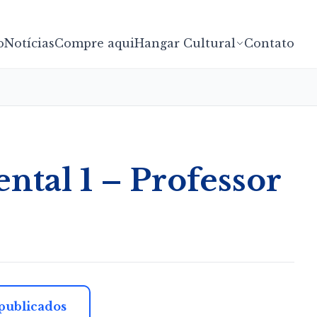
o
Notícias
Compre aqui
Hangar Cultural
Contato
tal 1 – Professor
 publicados