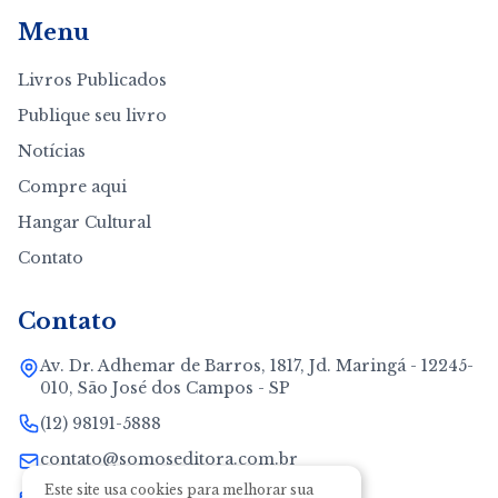
Menu
Livros Publicados
Publique seu livro
Notícias
Compre aqui
Hangar Cultural
Contato
Contato
Av. Dr. Adhemar de Barros, 1817, Jd. Maringá - 12245-
010, São José dos Campos - SP
(12) 98191-5888
contato@somoseditora.com.br
Este site usa cookies para melhorar sua
neide@somoseditora.com.br