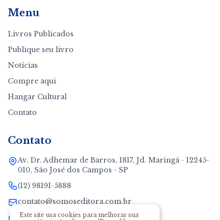
Menu
Livros Publicados
Publique seu livro
Notícias
Compre aqui
Hangar Cultural
Contato
Contato
Av. Dr. Adhemar de Barros, 1817, Jd. Maringá - 12245-
010, São José dos Campos - SP
(12) 98191-5888
contato@somoseditora.com.br
Este site usa cookies para melhorar sua
neide@somoseditora.com.br