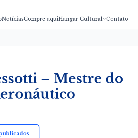
o
Notícias
Compre aqui
Hangar Cultural
Contato
ssotti – Mestre do
eronáutico
 publicados