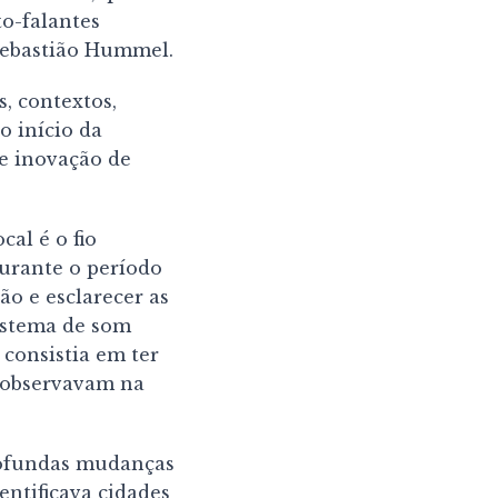
to-falantes
Sebastião Hummel.
, contextos,
o início da
e inovação de
cal é o fio
 durante o período
o e esclarecer as
sistema de som
consistia em ter
 observavam na
rofundas mudanças
entificava cidades