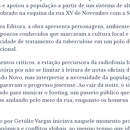
 e apoiou a população a partir de um sistema de al
sobrado na esquina da rua XV de Novembro com a 
s Editora, a obra apresenta personagens, ambientes
 poucos conhecidos que marcaram a cultura local e 
cidade de tratamento da tuberculose em um polo d
cional.
tos críticos, a estação precursora da radiofonia lo
tória por não se limitar à leitura de notas oficiais
ado Novo, mas interpretar a necessidade da populaçã
aravam o progresso joseense. Ao cair da noite, o 
do para musicar o footing, um passeio público que 
ças andando pelo meio da rua, enquanto os homens
do por Getúlio Vargas iniciava naquele momento p
onômica e conflitos globais, ao mesmo tempo que id