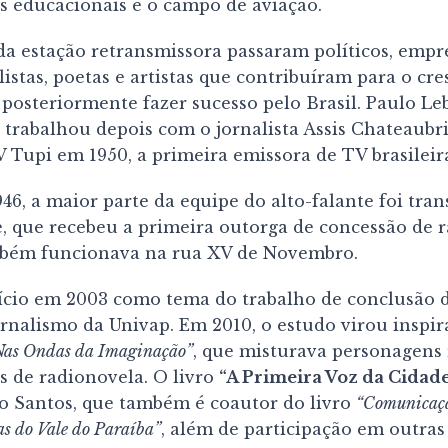
os educacionais e o campo de aviação.
da estação retransmissora passaram políticos, empre
listas, poetas e artistas que contribuíram para o cr
 posteriormente fazer sucesso pelo Brasil. Paulo Le
, trabalhou depois com o jornalista Assis Chateaubr
 Tupi em 1950, a primeira emissora de TV brasileir
6, a maior parte da equipe do alto-falante foi tran
, que recebeu a primeira outorga de concessão de r
bém funcionava na rua XV de Novembro.
nício em 2003 como tema do trabalho de conclusão d
ornalismo da Univap. Em 2010, o estudo virou inspir
Nas Ondas da Imaginação”
, que misturava personagens re
s de radionovela. O livro
“A Primeira Voz da Cidad
rdo Santos, que também é coautor do livro
“Comunicaçã
as do Vale do Paraíba”
, além de participação em outras