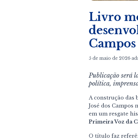
Livro mo
desenvol
Campos
5 de maio de 2026
·
ad
Publicação será l
política, imprens
A construção das 
José dos Campos n
em um resgate hist
Primeira Voz da 
O título faz refer