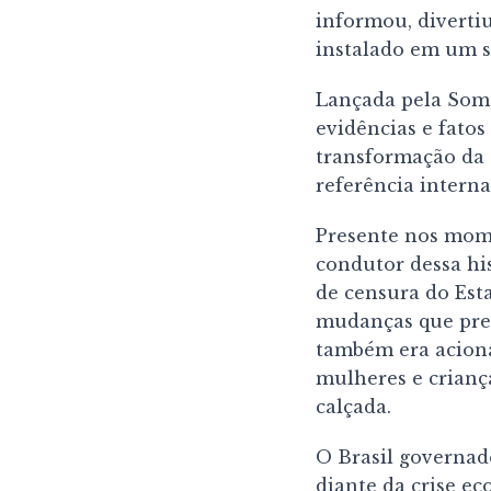
informou, divertiu
instalado em um 
Lançada pela Somo
evidências e fatos
transformação da 
referência interna
Presente nos momen
condutor dessa his
de censura do Est
mudanças que prep
também era aciona
mulheres e crian
calçada.
O Brasil governa
diante da crise ec