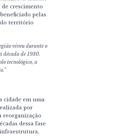
o de crescimento
 beneficiado pelas
lo território
egião viveu durante o
da década de 1930.
lo tecnológico, a
o.”
 a cidade em uma
realizada por
à reorganização
écadas dessa fase
infraestrutura,