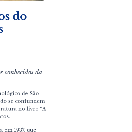
os do
s
os conhecidos da
nológico de São
íodo se confundem
eratura no livro
“A
ntos.
da em 1937, que