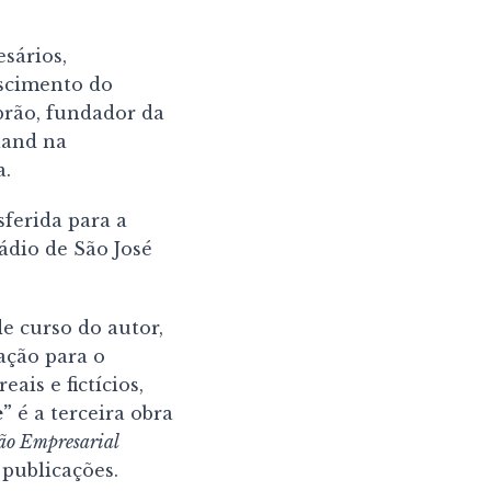
sários,
escimento do
brão, fundador da
iand na
a.
sferida para a
ádio de São José
e curso do autor,
ação para o
ais e fictícios,
e”
é a terceira obra
o Empresarial
 publicações.