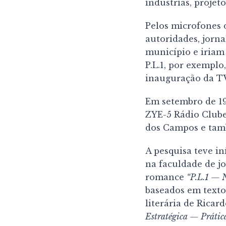
indústrias, projet
Pelos microfones 
autoridades, jorna
município e iriam
P.L.1, por exemplo
inauguração da TV
Em setembro de 194
ZYE-5 Rádio Clube
dos Campos e tam
A pesquisa teve i
na faculdade de j
romance
“P.L.1 — 
baseados em texto
literária de Rica
Estratégica — Prátic