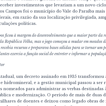
 receber investimentos que levariam a um novo cicl
dos Campos foi o município do Vale do Paraíba mais
derais, em razão da sua localização privilegiada, amp
culações políticas.
os ficou à margem do desenvolvimento que a maior parte da r
 da República Velha, mas o jogo começou a mudar em meados 
ecebia recursos e preparava bases sólidas para se tornar um po
lantes exercia a função social de entreter e informar a populaçã
tor
stadual, um decreto assinado em 1935 transformou
 e hidromineral, e a gestão municipal passou a ser 
ios nomeados para administrar as verbas destinadas 
ública e modernização. O período de mais de duas d
milhares de doentes e deixou como legado obras de 